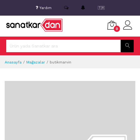
Yardım
🇹🇷
0
Anasayfa
Mağazalar
butikmarvin