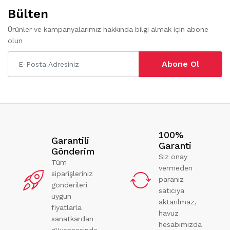
Bülten
Ürünler ve kampanyalarımız hakkında bilgi almak için abone
olun
Abone Ol
100%
Garantili
Garanti
Gönderim
Siz onay
Tüm
vermeden
siparişleriniz
paranız
gönderileri
satıcıya
uygun
aktarılmaz,
fiyatlarla
havuz
sanatkardan
hesabımızda
güvencesinde.