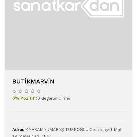
BUTIKMARVIN
0
%
Pozitif
(
0
değerlendirme
)
Adres
KAHRAMANMARAŞ TÜRKOĞLU Cumhuriyet Mah.
19 mayıs cad. 18/2