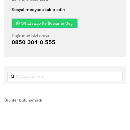
Sosyal medyada takip edin
Whatsapp İle İletişime Geç
Doğrudan bizi arayın
0850 304 0 555
Ürünler bulunamadı