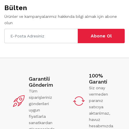
Bülten
Ürünler ve kampanyalarımız hakkında bilgi almak için abone
olun
Abone Ol
100%
Garantili
Garanti
Gönderim
Siz onay
Tüm
vermeden
siparişleriniz
paranız
gönderileri
satıcıya
uygun
aktarılmaz,
fiyatlarla
havuz
sanatkardan
hesabımızda
güvencesinde.