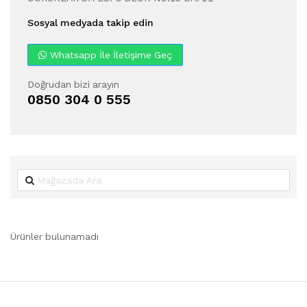
Sosyal medyada takip edin
Whatsapp İle İletişime Geç
Doğrudan bizi arayın
0850 304 0 555
Ürünler bulunamadı