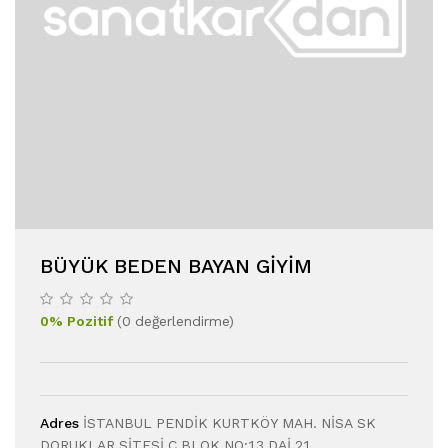
BÜYÜK BEDEN BAYAN GİYİM
0
%
Pozitif
(
0
değerlendirme
)
Adres
İSTANBUL PENDİK KURTKÖY MAH. NİSA SK
DORUKLAR SİTESİ C BLOK NO:13 DAİ 21