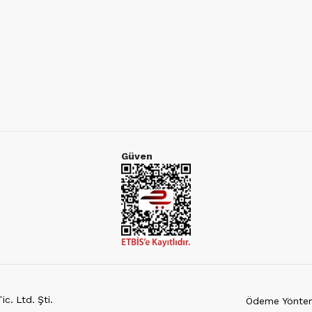
Güven
c. Ltd. Şti.
Ödeme Yöntem