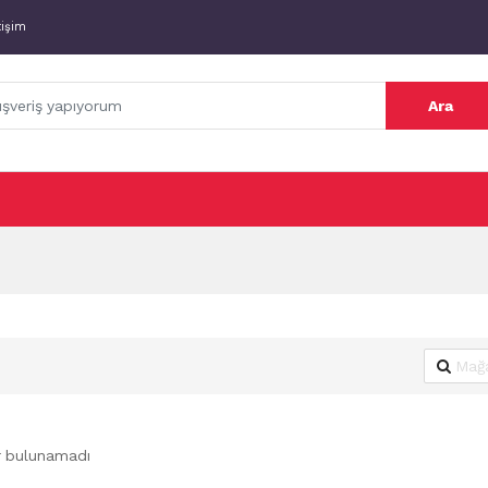
tişim
Ara
r bulunamadı