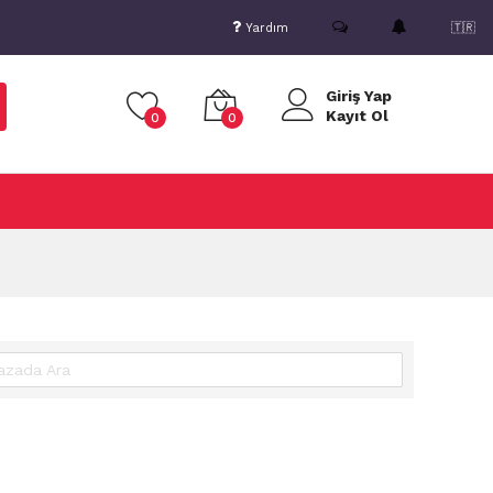
Yardım
🇹🇷
Giriş Yap
Kayıt Ol
0
0