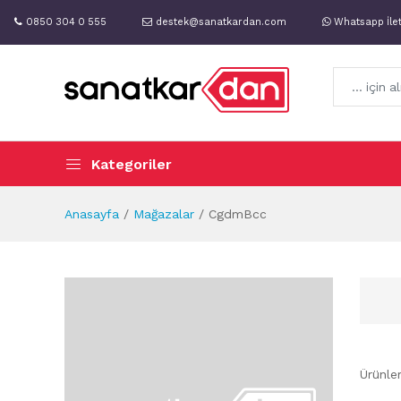
0850 304 0 555
destek@sanatkardan.com
Whatsapp İle
Kategoriler
Anasayfa
Mağazalar
CgdmBcc
Ürünle