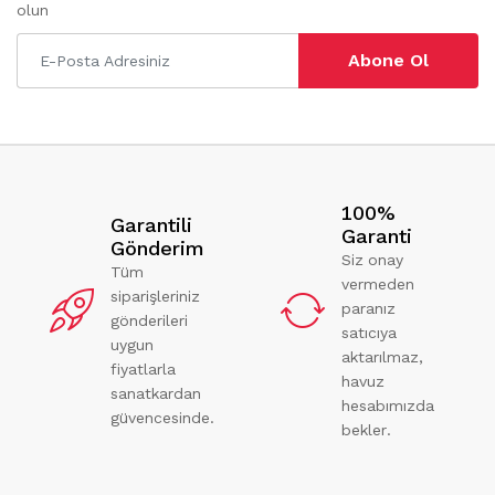
olun
Abone Ol
100%
Garantili
Garanti
Gönderim
Siz onay
Tüm
vermeden
siparişleriniz
paranız
gönderileri
satıcıya
uygun
aktarılmaz,
fiyatlarla
havuz
sanatkardan
hesabımızda
güvencesinde.
bekler.