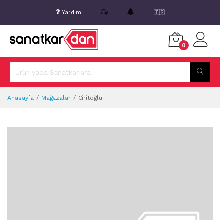
Yardım
🇹🇷
0
Anasayfa
Mağazalar
Ciritoğlu