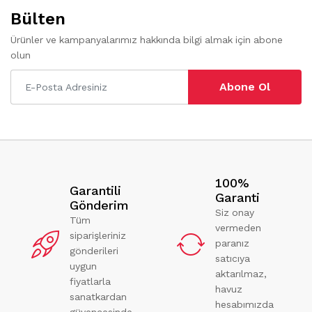
Bülten
Ürünler ve kampanyalarımız hakkında bilgi almak için abone
olun
Abone Ol
100%
Garantili
Garanti
Gönderim
Siz onay
Tüm
vermeden
siparişleriniz
paranız
gönderileri
satıcıya
uygun
aktarılmaz,
fiyatlarla
havuz
sanatkardan
hesabımızda
güvencesinde.