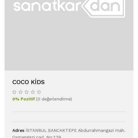
COCO KIDS
0
%
Pozitif
(
0
değerlendirme
)
Adres
İSTANBUL SANCAKTEPE Abdurrahmangazi mah.
Osmangazi cad. No:129