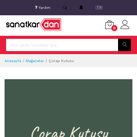
Yardım
🇹🇷
0
Anasayfa
Mağazalar
Çorap Kutusu