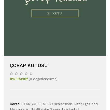
ÇORAP KUTUSU
0
%
Pozitif
(
0
değerlendirme
)
Adres
İSTANBUL PENDİK Esenler mah. Rıfat ılgaz cad.
Mercan sok. No 48 daire 3 pendik/ istanbul