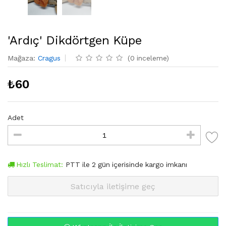
'Ardıç' Dikdörtgen Küpe
Mağaza
:
Cragus
(
0
inceleme
)
₺
60
Adet
Hızlı Teslimat:
PTT
ile
2
gün içerisinde kargo imkanı
Satıcıyla iletişime geç