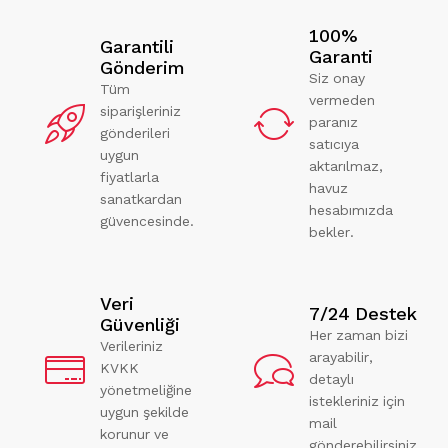
100%
Garantili
Garanti
Gönderim
Siz onay
Tüm
vermeden
siparişleriniz
paranız
gönderileri
satıcıya
uygun
aktarılmaz,
fiyatlarla
havuz
sanatkardan
hesabımızda
güvencesinde.
bekler.
Veri
7/24 Destek
Güvenliği
Her zaman bizi
Verileriniz
arayabilir,
KVKK
detaylı
yönetmeliğine
istekleriniz için
uygun şekilde
mail
korunur ve
gönderebilirsiniz.