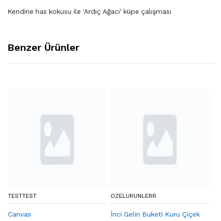
Kendine has kokusu ile 'Ardıç Ağacı' küpe çalışması
Benzer Ürünler
TESTTEST
OZELURUNLERR
BY
Canvas
İnci Gelin Buketi Kuru Çiçek
Eq