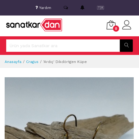
Yardım
🇹🇷
0
Anasayfa
Cragus
'Ardıç' Dikdörtgen Küpe