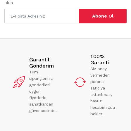
olun
Abone Ol
100%
Garantili
Garanti
Gönderim
Siz onay
Tüm
vermeden
siparişleriniz
paranız
gönderileri
satıcıya
uygun
aktarılmaz,
fiyatlarla
havuz
sanatkardan
hesabımızda
güvencesinde.
bekler.