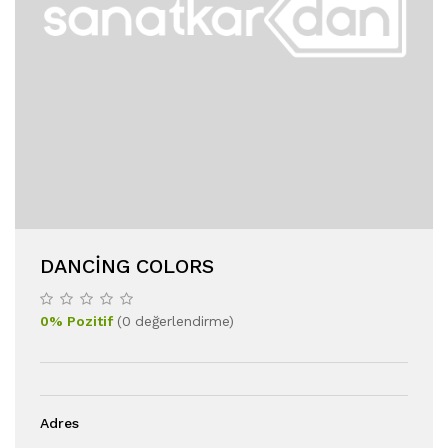
DANCING COLORS
0
%
Pozitif
(
0
değerlendirme
)
Adres