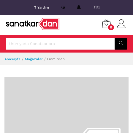
Yardım
🇹🇷
0
Anasayfa
Mağazalar
Demirden