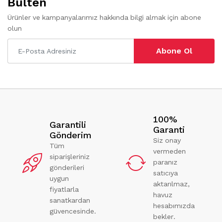
Bülten
Ürünler ve kampanyalarımız hakkında bilgi almak için abone
olun
Abone Ol
100%
Garantili
Garanti
Gönderim
Siz onay
Tüm
vermeden
siparişleriniz
paranız
gönderileri
satıcıya
uygun
aktarılmaz,
fiyatlarla
havuz
sanatkardan
hesabımızda
güvencesinde.
bekler.