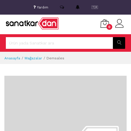
Yardım
🇹🇷
0
Anasayfa
Mağazalar
Demsales