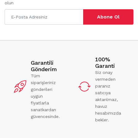
olun
Abone Ol
100%
Garantili
Garanti
Gönderim
Siz onay
Tüm
vermeden
siparişleriniz
paranız
gönderileri
satıcıya
uygun
aktarılmaz,
fiyatlarla
havuz
sanatkardan
hesabımızda
güvencesinde.
bekler.