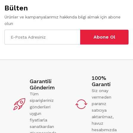
Bülten
Ürünler ve kampanyalarımız hakkında bilgi almak için abone
olun
Abone Ol
100%
Garantili
Garanti
Gönderim
Siz onay
Tüm
vermeden
siparişleriniz
paranız
gönderileri
satıcıya
uygun
aktarılmaz,
fiyatlarla
havuz
sanatkardan
hesabımızda
güvencesinde.