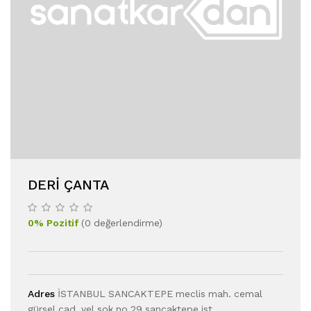
DERI ÇANTA
0
%
Pozitif
(
0
değerlendirme
)
Adres
İSTANBUL SANCAKTEPE meclis mah. cemal
gürsel cad. yel sok no 29 sancaktepe ist.