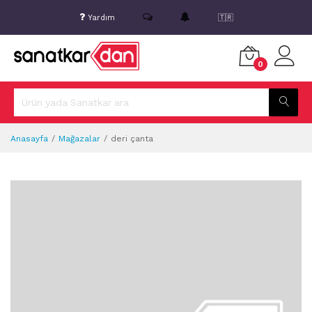
Yardım
🇹🇷
0
Anasayfa
Mağazalar
deri çanta