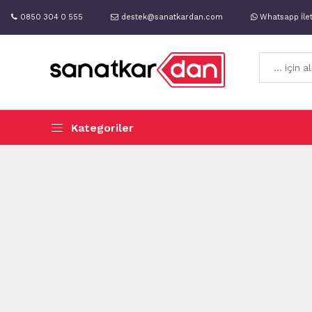
0850 304 0 555
destek@sanatkardan.com
Whatsapp İle
Kategoriler