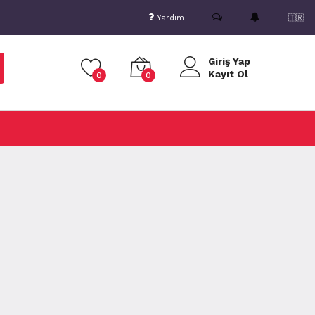
Yardım
🇹🇷
Giriş Yap
Kayıt Ol
0
0