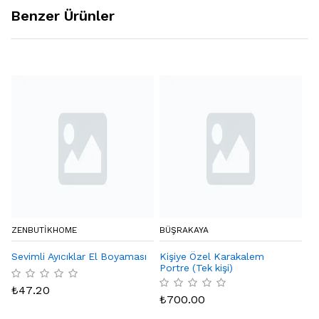
Benzer Ürünler
ZENBUTIKHOME
BÜŞRAKAYA
NI
Sevimli Ayıcıklar El Boyaması
Kişiye Özel Karakalem
Na
Portre (Tek kişi)
₺
47.20
₺
₺
700.00