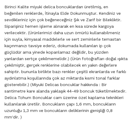
​Birinci Kalite miyuki delica boncuklardan üretilmiş, en
beğenilen renklerde, İtinayla Elde Dokunmuştur. Kendiniz ve
sevdikleriniz için çok beğeneceğiniz Şık ve Zarif bir Bilekliktir.
Siparişiniz hemen işleme alınarak en kısa sürede kargoya
verilecektir. (Ürünlerimizi daha uzun ömürlü kullanabilmeniz
için suyla, kimyasal maddelerle ve sert zeminlerle temastan
kaçınmanızı tavsiye ederiz, dokumada kullanılan ip çok
güçlüdür ama yinede koparılamaz değildir, bu yüzden
yanlardan sertçe çekilmemelidir.) (Ürün fotoğrafları doğal ışıkta
çekilmiştir, gerçek renklerine olabilecek en yakın değerlere
sahiptir. bununla birlikte bazı renkler çeşitli ekranlarda ve farklı
aydınlatma koşullarında çok az miktarda kısmi tonal farklar
gösterebilir.) (Miyuki Delicas boncuklar hakkında : Bir
santimetre kare alanda yaklaşık 44-49 boncuk tüketilmektedir.
Delica Tohum Boncuklar cam üzerine özel kaplama teknikleri
kullanılarak üretilir. Boncukların çapı 1,6 mm, boncukların
uzunluğu 1,3 mm ve boncukların deliklerinin genişliği 0,8
mm'dir. )