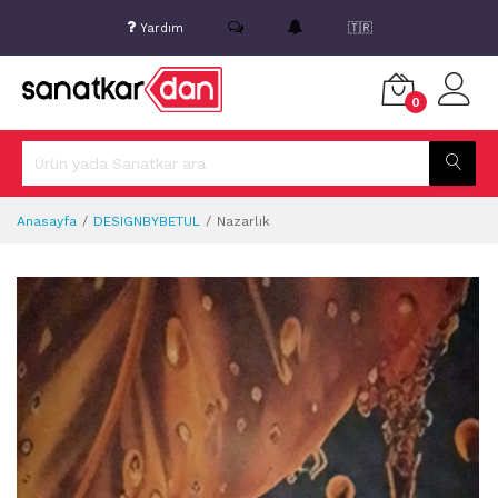
Yardım
🇹🇷
0
Anasayfa
DESIGNBYBETUL
Nazarlık