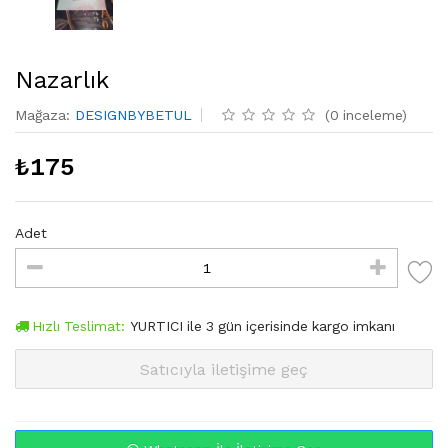
Nazarlık
Mağaza
:
DESIGNBYBETUL
(
0
inceleme
)
₺
175
Adet
Hızlı Teslimat:
YURTICI
ile
3
gün içerisinde kargo imkanı
Satıcıyla iletişime geç