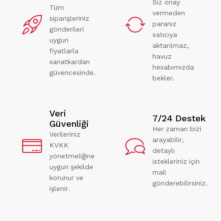
Siz onay
Tüm
vermeden
siparişleriniz
paranız
gönderileri
satıcıya
uygun
aktarılmaz,
fiyatlarla
havuz
sanatkardan
hesabımızda
güvencesinde.
bekler.
Veri
7/24 Destek
Güvenliği
Her zaman bizi
Verileriniz
arayabilir,
KVKK
detaylı
yönetmeliğine
istekleriniz için
uygun şekilde
mail
korunur ve
gönderebilirsiniz.
işlenir.