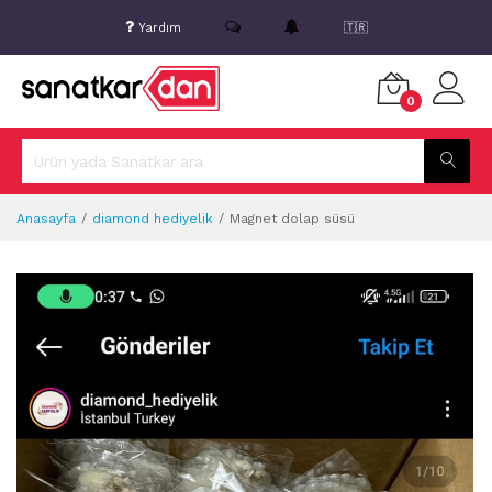
Yardım
🇹🇷
0
Anasayfa
diamond hediyelik
Magnet dolap süsü