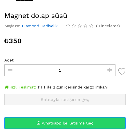
Magnet dolap süsü
Mağaza
:
Diamond Hediyelik
(
0
inceleme
)
₺
350
Adet
Hızlı Teslimat:
PTT
ile
2
gün içerisinde kargo imkanı
Satıcıyla iletişime geç
Whatsapp İle İletişime Geç