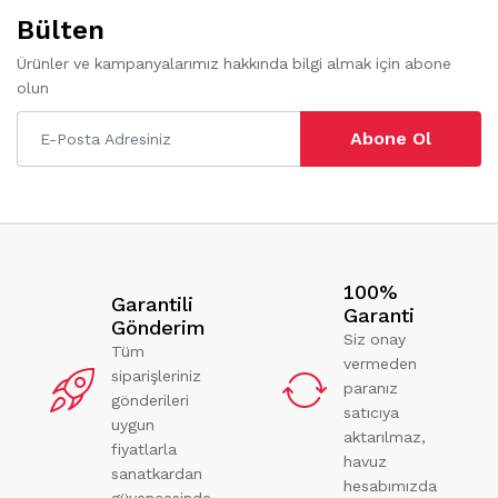
Bülten
Ürünler ve kampanyalarımız hakkında bilgi almak için abone
olun
Abone Ol
100%
Garantili
Garanti
Gönderim
Siz onay
Tüm
vermeden
siparişleriniz
paranız
gönderileri
satıcıya
uygun
aktarılmaz,
fiyatlarla
havuz
sanatkardan
hesabımızda
güvencesinde.