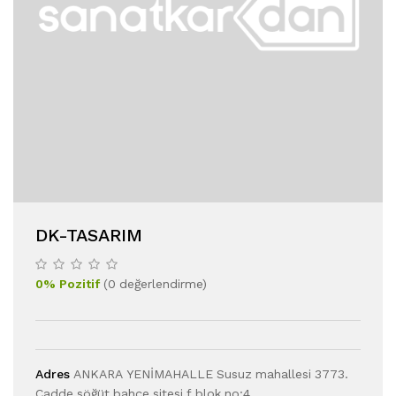
DK-TASARIM
0
%
Pozitif
(
0
değerlendirme
)
Adres
ANKARA YENİMAHALLE Susuz mahallesi 3773.
Cadde söğüt bahçe sitesi f blok no:4