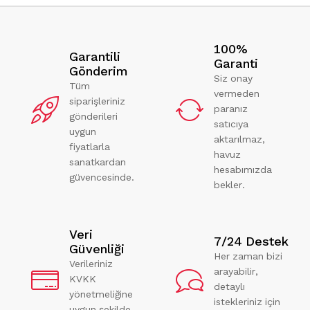
100%
Garantili
Garanti
Gönderim
Siz onay
Tüm
vermeden
siparişleriniz
paranız
gönderileri
satıcıya
uygun
aktarılmaz,
fiyatlarla
havuz
sanatkardan
hesabımızda
güvencesinde.
bekler.
Veri
7/24 Destek
Güvenliği
Her zaman bizi
Verileriniz
arayabilir,
KVKK
detaylı
yönetmeliğine
istekleriniz için
uygun şekilde