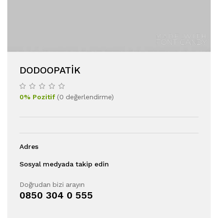
DODOOPATIK
0
%
Pozitif
(
0
değerlendirme
)
Adres
Sosyal medyada takip edin
Doğrudan bizi arayın
0850 304 0 555