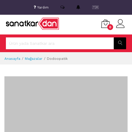
Yardım
🇹🇷
0
Anasayfa
Mağazalar
Dodoopatik