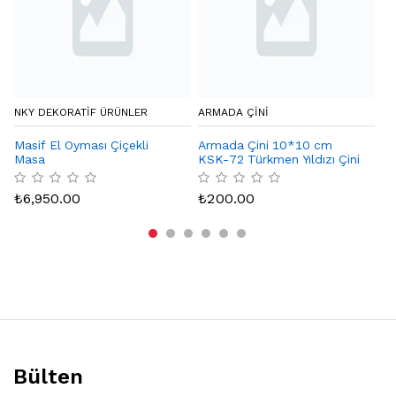
NKY DEKORATIF ÜRÜNLER
ARMADA ÇİNİ
CA
Masif El Oyması Çiçekli
Armada Çini 10*10 cm
De
Masa
KSK-72 Türkmen Yıldızı Çini
Karo Seramik Desenli
₺
Bordür Köşesi
₺
6,950.00
₺
200.00
Bülten