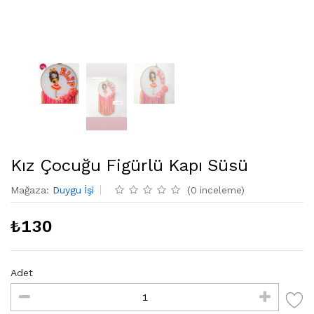
Kız Çocuğu Figürlü Kapı Süsü
Mağaza
:
Duygu İşi
(
0
inceleme
)
₺
130
Adet