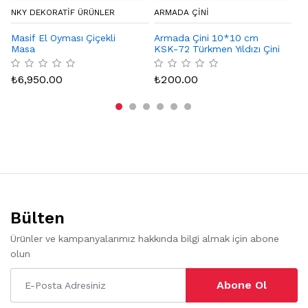
NKY DEKORATIF ÜRÜNLER
ARMADA ÇİNİ
CA
Masif El Oyması Çiçekli
Armada Çini 10*10 cm
De
Masa
KSK-72 Türkmen Yıldızı Çini
Karo Seramik Desenli
₺
Bordür Köşesi
₺
6,950.00
₺
200.00
Bülten
Ürünler ve kampanyalarımız hakkında bilgi almak için abone
olun
Abone Ol