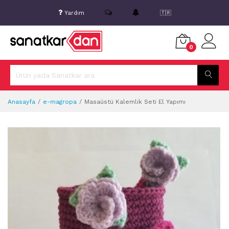
Yardım
🇹🇷
0
Anasayfa
e-magropa
Masaüstü Kalemlik Seti El Yapımı