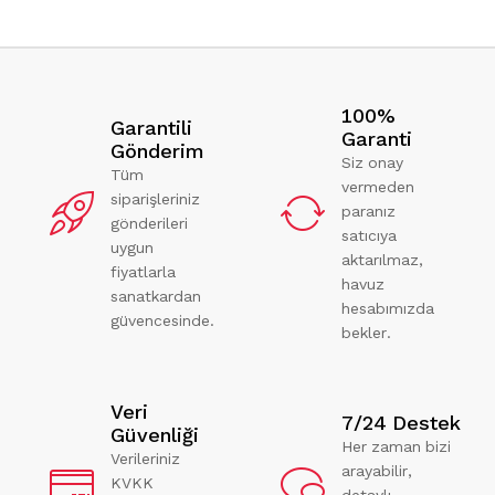
100%
Garantili
Garanti
Gönderim
Siz onay
Tüm
vermeden
siparişleriniz
paranız
gönderileri
satıcıya
uygun
aktarılmaz,
fiyatlarla
havuz
sanatkardan
hesabımızda
güvencesinde.
bekler.
Veri
7/24 Destek
Güvenliği
Her zaman bizi
Verileriniz
arayabilir,
KVKK