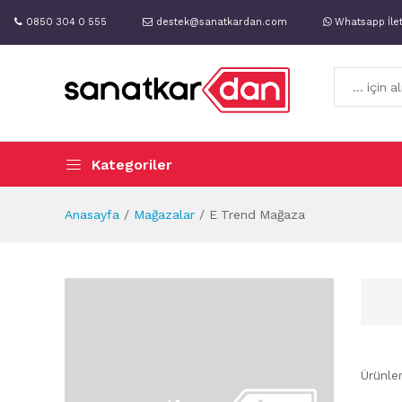
0850 304 0 555
destek@sanatkardan.com
Whatsapp İle
Kategoriler
Anasayfa
Mağazalar
E Trend Mağaza
Ürünle