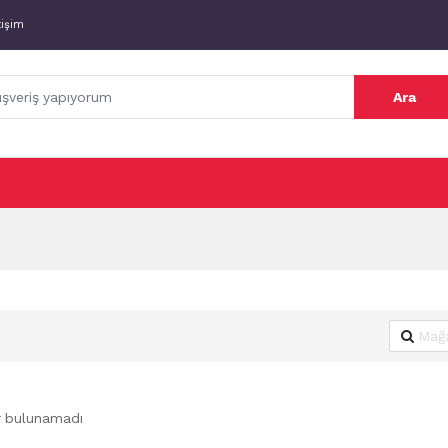
tişim
Ara
r bulunamadı