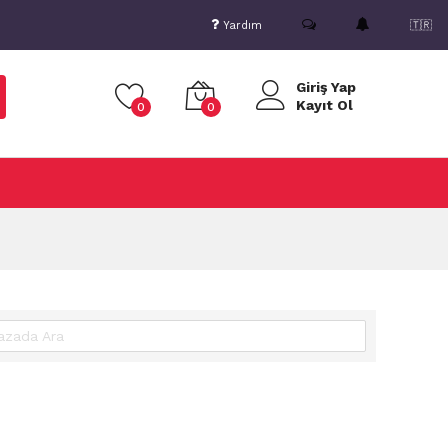
Yardım
🇹🇷
Giriş Yap
Kayıt Ol
0
0