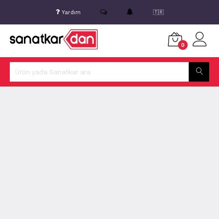
Yardım
🇹🇷
0