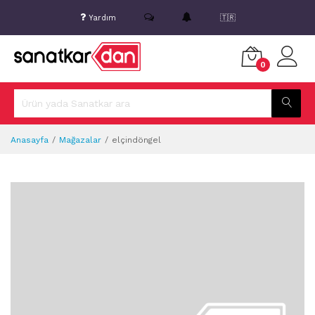
Yardım
🇹🇷
0
Anasayfa
Mağazalar
elçindöngel