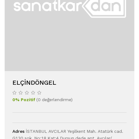
ELÇINDÖNGEL
0
%
Pozitif
(
0
değerlendirme
)
Adres
İSTANBUL AVCILAR Yeşilkent Mah. Atatürk cad.
G130 sok. No:18 Kat:4 Dursun dede apt. Avcılar/