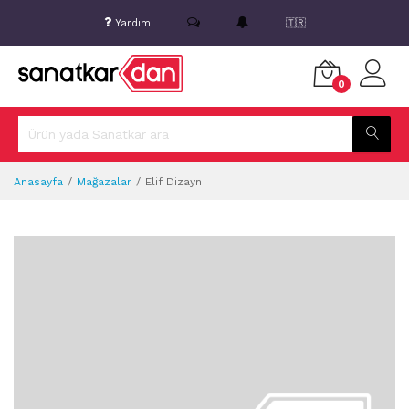
Yardım
🇹🇷
0
Anasayfa
Mağazalar
Elif Dizayn