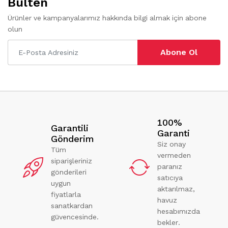
Bülten
Ürünler ve kampanyalarımız hakkında bilgi almak için abone
olun
Abone Ol
100%
Garantili
Garanti
Gönderim
Siz onay
Tüm
vermeden
siparişleriniz
paranız
gönderileri
satıcıya
uygun
aktarılmaz,
fiyatlarla
havuz
sanatkardan
hesabımızda
güvencesinde.
bekler.