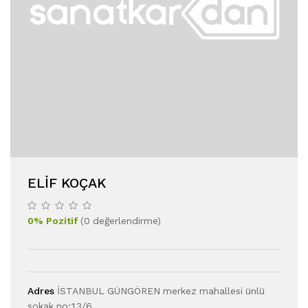
ELIF KOÇAK
0
%
Pozitif
(
0
değerlendirme
)
Adres
İSTANBUL GÜNGÖREN merkez mahallesi ünlü
sokak no:13/6