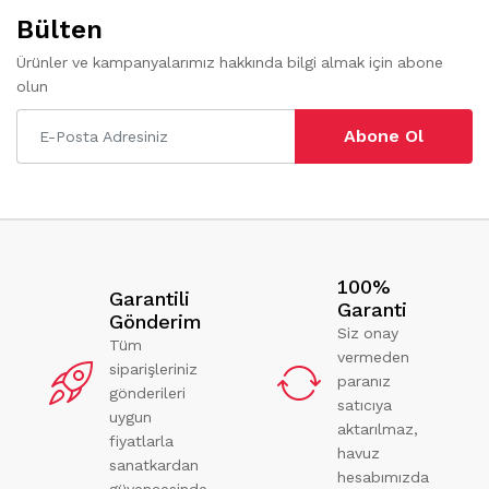
Bülten
Ürünler ve kampanyalarımız hakkında bilgi almak için abone
olun
Abone Ol
100%
Garantili
Garanti
Gönderim
Siz onay
Tüm
vermeden
siparişleriniz
paranız
gönderileri
satıcıya
uygun
aktarılmaz,
fiyatlarla
havuz
sanatkardan
hesabımızda
güvencesinde.