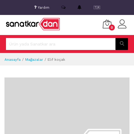
Yardım
🇹🇷
0
Anasayfa
Mağazalar
Elif koçak