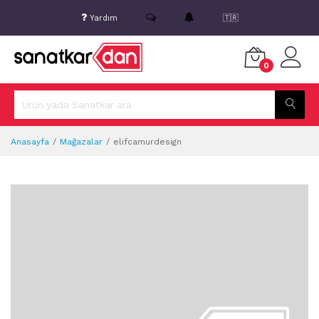
Yardım
🇹🇷
0
Anasayfa
Mağazalar
elifcamurdesign