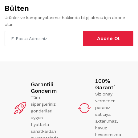
Bülten
Ürünler ve kampanyalarımız hakkında bilgi almak için abone
olun
Abone Ol
100%
Garantili
Garanti
Gönderim
Siz onay
Tüm
vermeden
siparişleriniz
paranız
gönderileri
satıcıya
uygun
aktarılmaz,
fiyatlarla
havuz
sanatkardan
hesabımızda
güvencesinde.