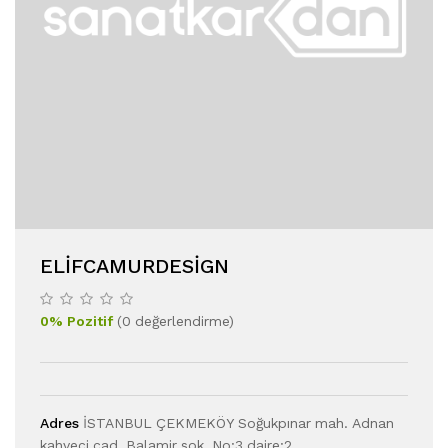
ELIFCAMURDESIGN
0
%
Pozitif
(
0
değerlendirme
)
Adres
İSTANBUL ÇEKMEKÖY Soğukpınar mah. Adnan
kahveci cad. Balamir sok. No:3 daire:2