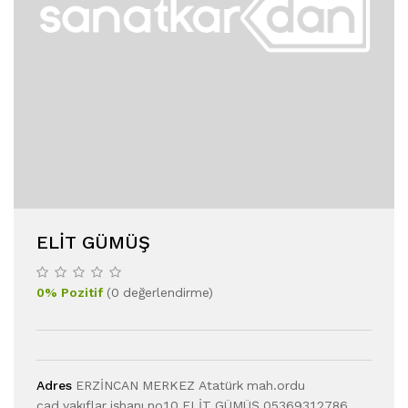
ELIT GÜMÜŞ
0
%
Pozitif
(
0
değerlendirme
)
Adres
ERZİNCAN MERKEZ Atatürk mah.ordu
cad.vakıflar işhanı no10 ELİT GÜMÜŞ 05369312786