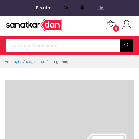
Yardım
🇹🇷
0
Anasayfa
Mağazalar
Elit gümüş