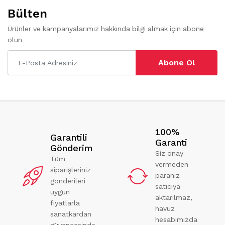
Bülten
Ürünler ve kampanyalarımız hakkında bilgi almak için abone
olun
Abone Ol
100%
Garantili
Garanti
Gönderim
Siz onay
Tüm
vermeden
siparişleriniz
paranız
gönderileri
satıcıya
uygun
aktarılmaz,
fiyatlarla
havuz
sanatkardan
hesabımızda
güvencesinde.