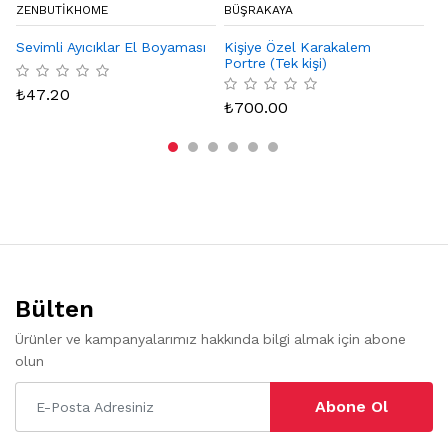
ZENBUTIKHOME
BÜŞRAKAYA
NI
Sevimli Ayıcıklar El Boyaması
Kişiye Özel Karakalem
Na
Portre (Tek kişi)
₺
47.20
₺
₺
700.00
Bülten
Ürünler ve kampanyalarımız hakkında bilgi almak için abone
olun
Abone Ol