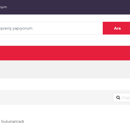
tişim
Ara
r bulunamadı