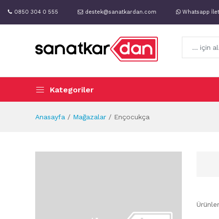
0850 304 0 555
destek@sanatkardan.com
Whatsapp İle
Kategoriler
Anasayfa
Mağazalar
Ençocukça
Ürünle