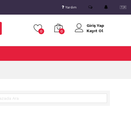
Yardım
🇹🇷
Giriş Yap
Kayıt Ol
0
0