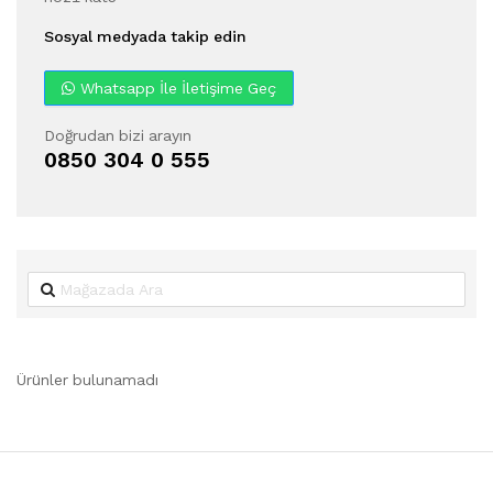
Sosyal medyada takip edin
Whatsapp İle İletişime Geç
Doğrudan bizi arayın
0850 304 0 555
Ürünler bulunamadı