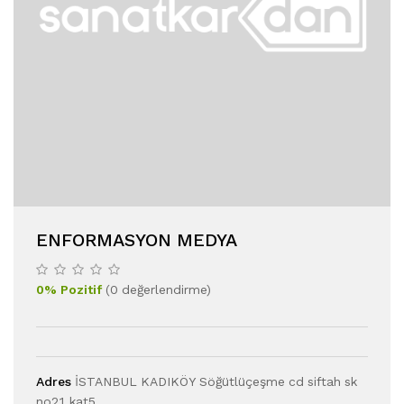
ENFORMASYON MEDYA
0
%
Pozitif
(
0
değerlendirme
)
Adres
İSTANBUL KADIKÖY Söğütlüçeşme cd siftah sk
no21 kat5