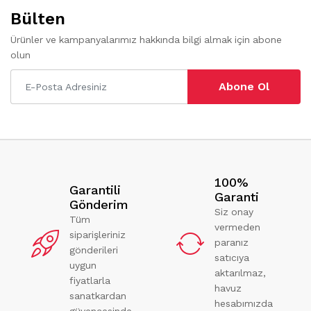
Bülten
Ürünler ve kampanyalarımız hakkında bilgi almak için abone
olun
Abone Ol
100%
Garantili
Garanti
Gönderim
Siz onay
Tüm
vermeden
siparişleriniz
paranız
gönderileri
satıcıya
uygun
aktarılmaz,
fiyatlarla
havuz
sanatkardan
hesabımızda
güvencesinde.