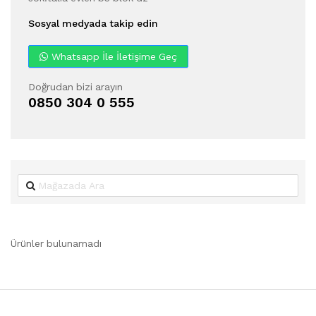
Sosyal medyada takip edin
Whatsapp İle İletişime Geç
Doğrudan bizi arayın
0850 304 0 555
Ürünler bulunamadı