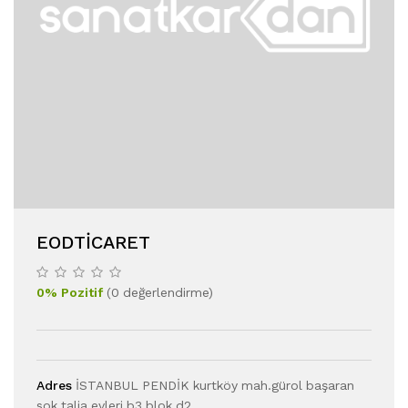
EODTICARET
0
%
Pozitif
(
0
değerlendirme
)
Adres
İSTANBUL PENDİK kurtköy mah.gürol başaran
sok.talia evleri b3 blok d2