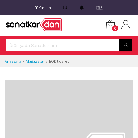
Yardım
🇹🇷
0
Anasayfa
Mağazalar
EODticaret