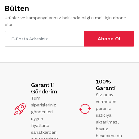
Bülten
Ürünler ve kampanyalarımız hakkında bilgi almak için abone
olun
Abone Ol
100%
Garantili
Garanti
Gönderim
Siz onay
Tüm
vermeden
siparişleriniz
paranız
gönderileri
satıcıya
uygun
aktarılmaz,
fiyatlarla
havuz
sanatkardan
hesabımızda
güvencesinde.