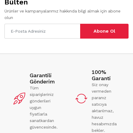
Bülten
Ürünler ve kampanyalarımız hakkında bilgi almak için abone
olun
Abone Ol
100%
Garantili
Garanti
Gönderim
Siz onay
Tüm
vermeden
siparişleriniz
paranız
gönderileri
satıcıya
uygun
aktarılmaz,
fiyatlarla
havuz
sanatkardan
hesabımızda
güvencesinde.
bekler.