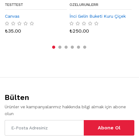
TESTTEST
OZELURUNLERR
BY
Canvas
İnci Gelin Buketi Kuru Çiçek
Eq
Ka
₺
35.00
₺
250.00
₺
Bülten
Ürünler ve kampanyalarımız hakkında bilgi almak için abone
olun
Abone Ol