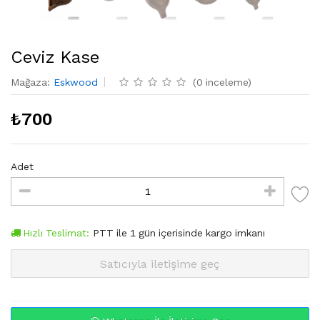
Ceviz Kase
Mağaza
:
Eskwood
(
0
inceleme
)
₺
700
Adet
Hızlı Teslimat:
PTT
ile
1
gün içerisinde kargo imkanı
Satıcıyla iletişime geç