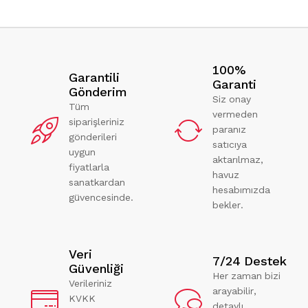
100%
Garantili
Garanti
Gönderim
Siz onay
Tüm
vermeden
siparişleriniz
paranız
gönderileri
satıcıya
uygun
aktarılmaz,
fiyatlarla
havuz
sanatkardan
hesabımızda
güvencesinde.
bekler.
Veri
7/24 Destek
Güvenliği
Her zaman bizi
Verileriniz
arayabilir,
KVKK
detaylı