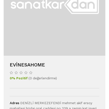
EVİNESAHOME
0
%
Pozitif
(
0
değerlendirme
)
Adres
DENİZLİ MERKEZEFENDİ mehmet akif ersoy
mahallesi hüdai oral caddesi no 339 a zemin kat işyeri