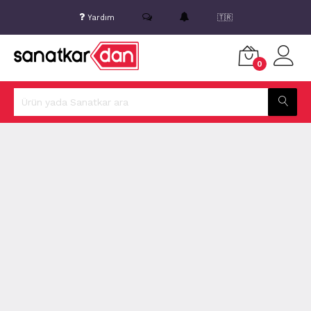
Yardım
🇹🇷
0