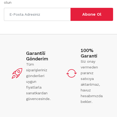
olun
Abone Ol
100%
Garantili
Garanti
Gönderim
Siz onay
Tüm
vermeden
siparişleriniz
paranız
gönderileri
satıcıya
uygun
aktarılmaz,
fiyatlarla
havuz
sanatkardan
hesabımızda
güvencesinde.
bekler.