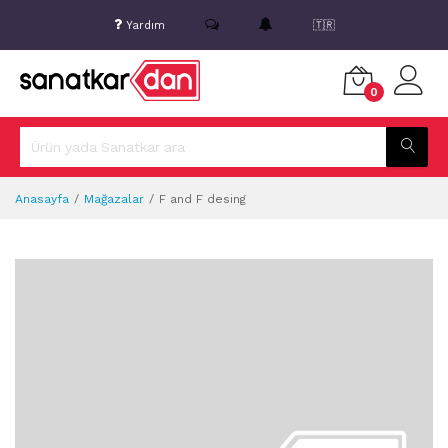
Yardım
🇹🇷
0
Anasayfa
Mağazalar
F and F desing