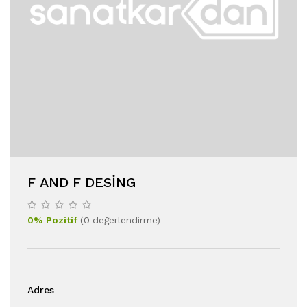
F AND F DESING
0
%
Pozitif
(
0
değerlendirme
)
Adres