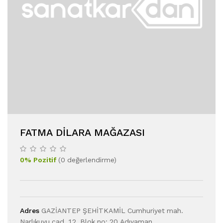
FATMA DILARA MAĞAZASI
0
%
Pozitif
(
0
değerlendirme
)
Adres
GAZİANTEP ŞEHİTKAMİL Cumhuriyet mah.
Narlıkuyu cad. 12. Blok no: 20 Adıyaman