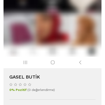
GASEL BUTIK
0
%
Pozitif
(
0
değerlendirme
)