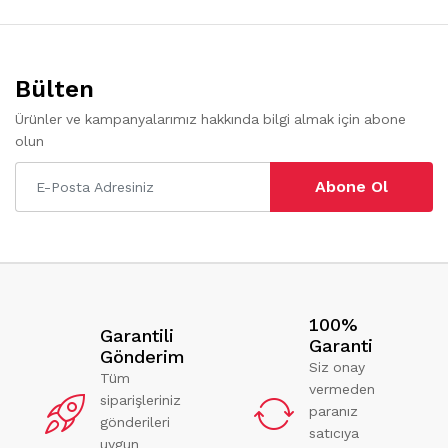
Bülten
Ürünler ve kampanyalarımız hakkında bilgi almak için abone
olun
Abone Ol
100%
Garantili
Garanti
Gönderim
Siz onay
Tüm
vermeden
siparişleriniz
paranız
gönderileri
satıcıya
uygun