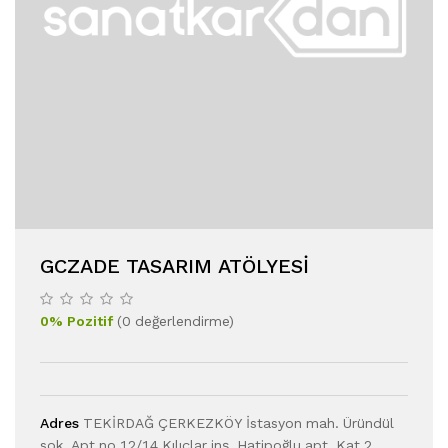
GCZADE TASARIM ATÖLYESI
0
%
Pozitif
(
0
değerlendirme
)
Adres
TEKİRDAĞ ÇERKEZKÖY İstasyon mah. Üründül
sok. Apt no 12/14 Kılıçlar inş. Hatipoğlu apt. Kat 2