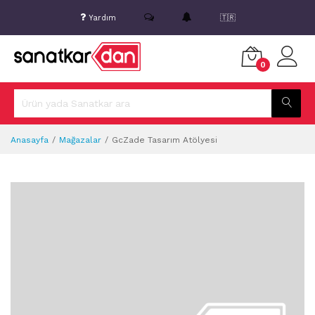
Yardım
🇹🇷
0
Anasayfa
Mağazalar
GcZade Tasarım Atölyesi