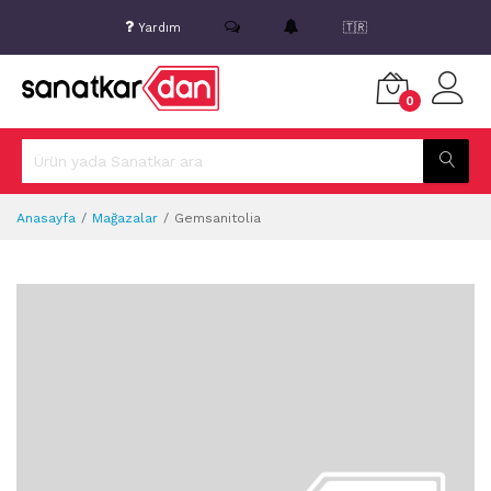
Yardım
🇹🇷
0
Anasayfa
Mağazalar
Gemsanitolia