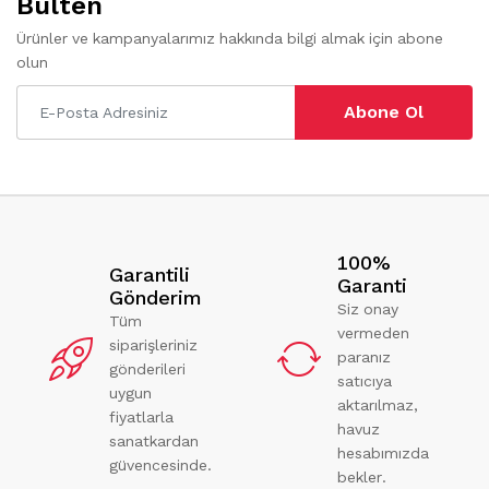
Bülten
Ürünler ve kampanyalarımız hakkında bilgi almak için abone
olun
Abone Ol
100%
Garantili
Garanti
Gönderim
Siz onay
Tüm
vermeden
siparişleriniz
paranız
gönderileri
satıcıya
uygun
aktarılmaz,
fiyatlarla
havuz
sanatkardan
hesabımızda
güvencesinde.
bekler.