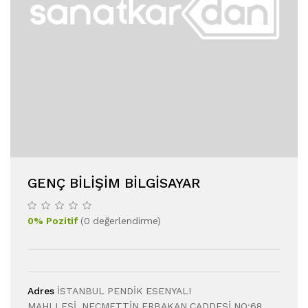
GENÇ BILIŞIM BILGISAYAR
0
%
Pozitif
(
0
değerlendirme
)
Adres
İSTANBUL PENDİK ESENYALI
MAHLLESİ..NECMETTİN ERBAKAN CADDESİ NO:68