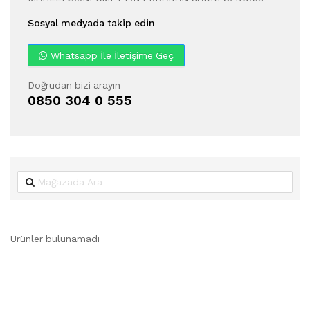
Sosyal medyada takip edin
Whatsapp İle İletişime Geç
Doğrudan bizi arayın
0850 304 0 555
Ürünler bulunamadı