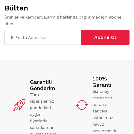
Bülten
Ürünler ve kampanyalarımız hakkında bilgi almak için abone
olun
Abone Ol
100%
Garantili
Garanti
Gönderim
Siz onay
Tüm
vermeden
siparişleriniz
paranız
gönderileri
satıcıya
uygun
aktarılmaz,
fiyatlarla
havuz
sanatkardan
hesabımızda
güvencesinde.