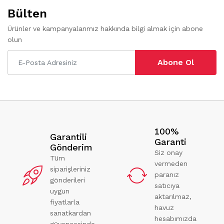
Bülten
Ürünler ve kampanyalarımız hakkında bilgi almak için abone
olun
Abone Ol
100%
Garantili
Garanti
Gönderim
Siz onay
Tüm
vermeden
siparişleriniz
paranız
gönderileri
satıcıya
uygun
aktarılmaz,
fiyatlarla
havuz
sanatkardan
hesabımızda
güvencesinde.