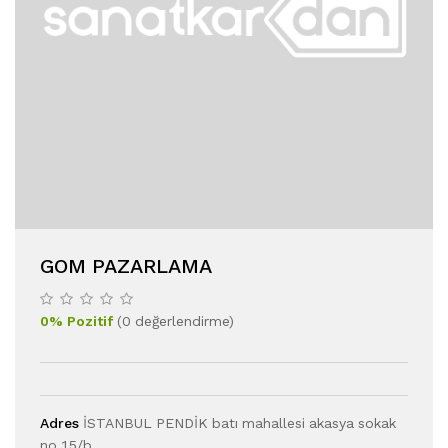
GOM PAZARLAMA
0
%
Pozitif
(
0
değerlendirme
)
Adres
İSTANBUL PENDİK batı mahallesi akasya sokak
no 15/b