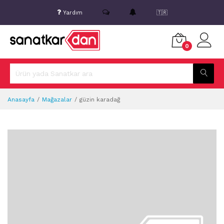
Yardım
🇹🇷
0
Anasayfa
Mağazalar
güzin karadağ