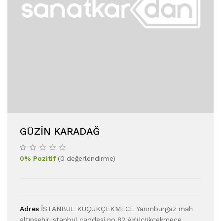
GÜZIN KARADAĞ
0
%
Pozitif
(
0
değerlendirme
)
Adres
İSTANBUL KÜÇÜKÇEKMECE Yarımburgaz mah
altınşehir istanbul caddesi no 82 AKüçükcekmece