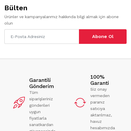
Bülten
Ürünler ve kampanyalarımız hakkında bilgi almak için abone
olun
Abone Ol
100%
Garantili
Garanti
Gönderim
Siz onay
Tüm
vermeden
siparişleriniz
paranız
gönderileri
satıcıya
uygun
aktarılmaz,
fiyatlarla
havuz
sanatkardan
hesabımızda
güvencesinde.