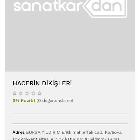
HACERIN DIKIŞLERI
0
%
Pozitif
(
0
değerlendirme
)
Adres
BURSA YILDIRIM Erikli mah.eflak cad. Karlıova
sok.gökkent sitesi A blok kat 9,no:36 Yıldırım/ Bursa