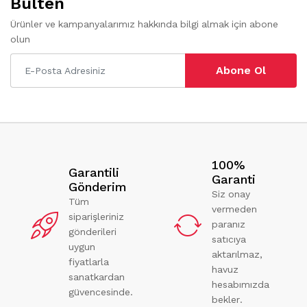
Bülten
Ürünler ve kampanyalarımız hakkında bilgi almak için abone
olun
Abone Ol
100%
Garantili
Garanti
Gönderim
Siz onay
Tüm
vermeden
siparişleriniz
paranız
gönderileri
satıcıya
uygun
aktarılmaz,
fiyatlarla
havuz
sanatkardan
hesabımızda
güvencesinde.
bekler.