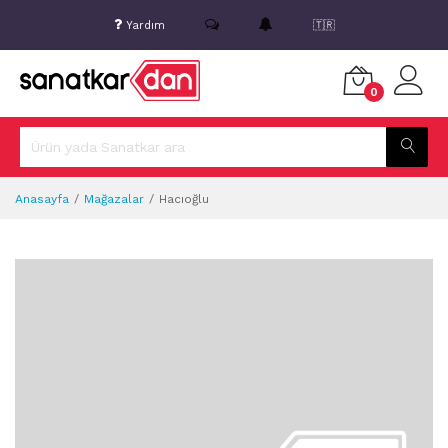
Yardım
🇹🇷
0
Anasayfa
Mağazalar
Hacıoğlu