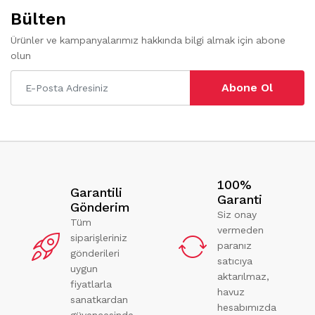
Bülten
Ürünler ve kampanyalarımız hakkında bilgi almak için abone
olun
Abone Ol
100%
Garantili
Garanti
Gönderim
Siz onay
Tüm
vermeden
siparişleriniz
paranız
gönderileri
satıcıya
uygun
aktarılmaz,
fiyatlarla
havuz
sanatkardan
hesabımızda
güvencesinde.