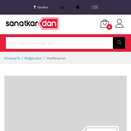
Yardım
🇹🇷
0
Anasayfa
Mağazalar
Hadibuyrun