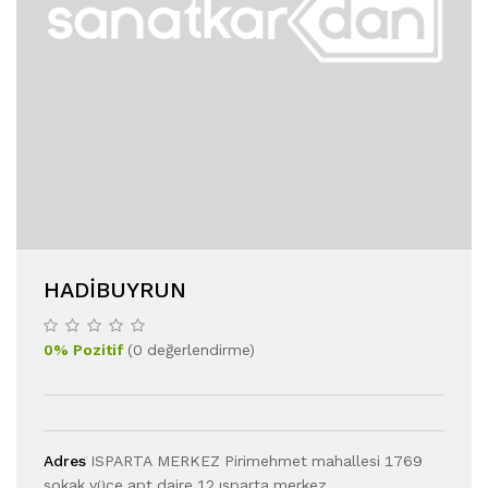
HADIBUYRUN
0
%
Pozitif
(
0
değerlendirme
)
Adres
ISPARTA MERKEZ Pirimehmet mahallesi 1769
sokak yüce apt daire 12 ısparta merkez