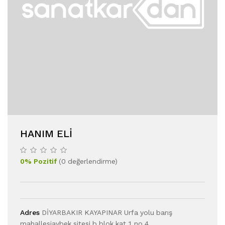
HANIM ELI
0
%
Pozitif
(
0
değerlendirme
)
Adres
DİYARBAKIR KAYAPINAR Urfa yolu barış
mahallesiaybek sitesi b blok kat 1 no 4