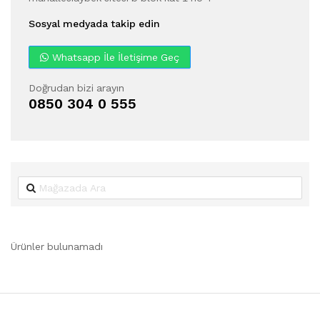
Sosyal medyada takip edin
Whatsapp İle İletişime Geç
Doğrudan bizi arayın
0850 304 0 555
Ürünler bulunamadı