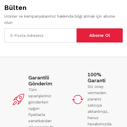
Bülten
Ürünler ve kampanyalarımız hakkında bilgi almak için abone
olun
Abone Ol
100%
Garantili
Garanti
Gönderim
Siz onay
Tüm
vermeden
siparişleriniz
paranız
gönderileri
satıcıya
uygun
aktarılmaz,
fiyatlarla
havuz
sanatkardan
hesabımızda
güvencesinde.