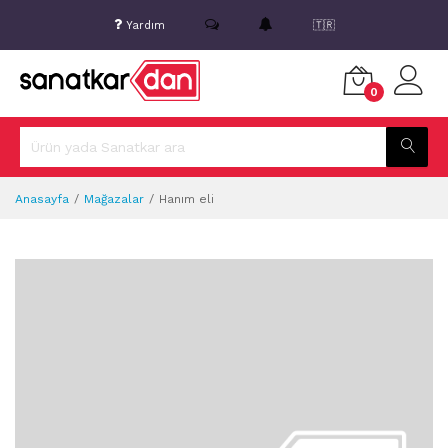
Yardım
🇹🇷
0
Anasayfa
Mağazalar
Hanım eli