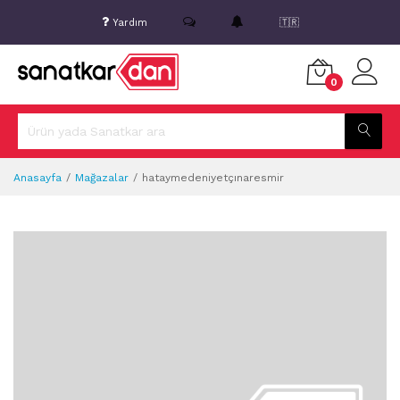
Yardım
🇹🇷
0
Anasayfa
Mağazalar
hataymedeniyetçınaresmir