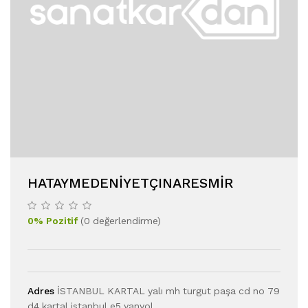
HATAYMEDENIYETÇINARESMIR
0
%
Pozitif
(
0
değerlendirme
)
Adres
İSTANBUL KARTAL yalı mh turgut paşa cd no 79
d4 kartal istanbul e5 yanyol