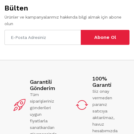
Bülten
Ürünler ve kampanyalarımız hakkında bilgi almak için abone
olun
Abone Ol
100%
Garantili
Garanti
Gönderim
Siz onay
Tüm
vermeden
siparişleriniz
paranız
gönderileri
satıcıya
uygun
aktarılmaz,
fiyatlarla
havuz
sanatkardan
hesabımızda
güvencesinde.