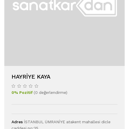
HAYRIYE KAYA
0
%
Pozitif
(
0
değerlendirme
)
Adres
İSTANBUL ÜMRANİYE atakent mahallesi dicle
caddesi no:35