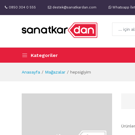
0850 304 0 555
destek@sanatkardan.com
Whatsapp İle
Kategoriler
Anasayfa
Mağazalar
hepsigiyim
Ürünle