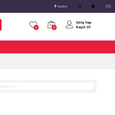
Yardım
🇹🇷
Giriş Yap
Kayıt Ol
0
0