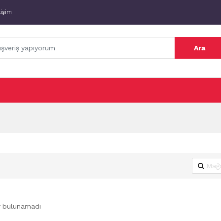
tişim
Ara
r bulunamadı