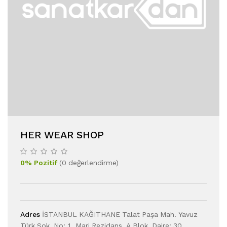
HER WEAR SHOP
0
%
Pozitif
(
0
değerlendirme
)
Adres
İSTANBUL KAĞITHANE Talat Paşa Mah. Yavuz
Türk Sok. No: 1, Mari Rezidans, A Blok, Daire: 30