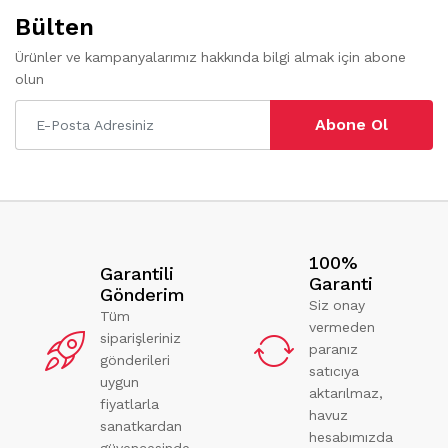
Bülten
Ürünler ve kampanyalarımız hakkında bilgi almak için abone
olun
Abone Ol
100%
Garantili
Garanti
Gönderim
Siz onay
Tüm
vermeden
siparişleriniz
paranız
gönderileri
satıcıya
uygun
aktarılmaz,
fiyatlarla
havuz
sanatkardan
hesabımızda
güvencesinde.