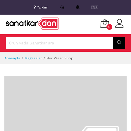
Yardım
🇹🇷
0
Anasayfa
Mağazalar
Her Wear Shop