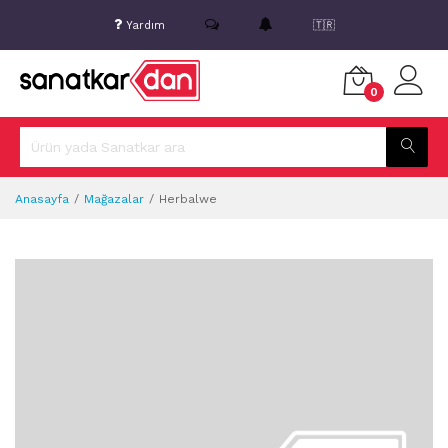
Yardım
🇹🇷
0
Anasayfa
Mağazalar
Herbalwe